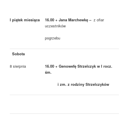
I piątek miesiąca
16.00 + Jana Marchewkę –
z ofiar
uczestników
pogrzebu
Sobota
8 sierpnia
16.00 + Genowefę Strzelczyk w I rocz.
śm.
i zm. z rodziny Strzelczyków