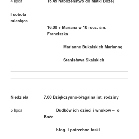
4 lipca
15.45 Nabożeństwo do Matki Bożej
I sobota
miesiąca
16.00 + Mariana w 10 rocz. śm.
Franciszka
Mariannę Bukalskich Mariannę
Stanisława Skalskich
Niedziela
7.00 Dziękczynno-błagalna int. rodziny
5 lipca
Dudków ich dzieci i wnuków – o
Boże
błog. i potrzebne łaski