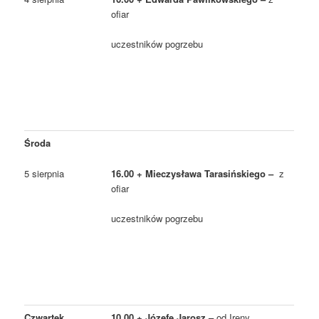
ofiar
uczestników pogrzebu
Środa
5 sierpnia
16.00 + Mieczysława Tarasińskiego –
z
ofiar
uczestników pogrzebu
Czwartek
10.00 + Józefę Jarosz –
od Ireny