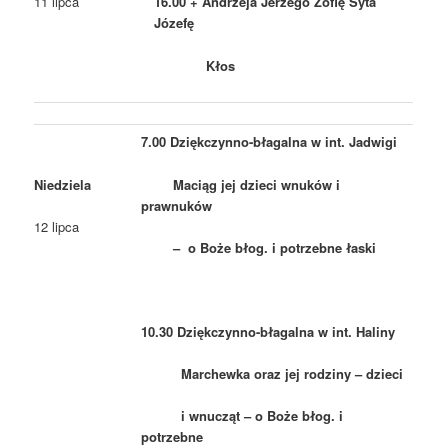
11 lipca
16.00 + Andrzeja Jerzego Zofię Syta
Józefę
Kłos
7.00 Dziękczynno-błagalna w int. Jadwigi
Niedziela
Maciąg jej dzieci wnuków i
prawnuków
12 lipca
– o Boże błog. i potrzebne łaski
10.30 Dziękczynno-błagalna w int. Haliny
Marchewka oraz jej rodziny – dzieci
i wnucząt – o Boże błog. i
potrzebne