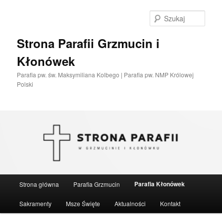
Przeskocz
Przeskocz
do
do
Szuka
tekstu
widgetów
Strona Parafii Grzmucin i
Kłonówek
Parafia pw. św. Maksymiliana Kolbego | Parafia pw. NMP Królowej
Polski
Główne
Parafia Kłonówek
Strona główna
Parafia Grzmucin
menu
Sakramenty
Msze Święte
Aktualności
Kontakt