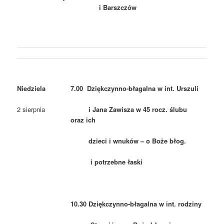
i Barszczów
Niedziela
7.00 Dziękczynno-błagalna w int. Urszuli
2 sierpnia
i Jana Zawisza w 45 rocz. ślubu
oraz ich
dzieci i wnuków – o Boże błog.
i potrzebne łaski
10.30 Dziękczynno-błagalna w int. rodziny