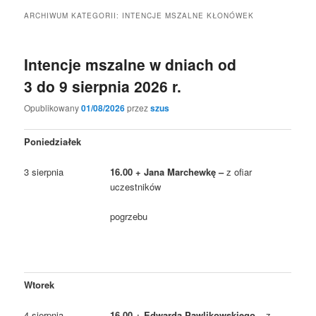
ARCHIWUM KATEGORII:
INTENCJE MSZALNE KŁONÓWEK
Intencje mszalne w dniach od
3 do 9 sierpnia 2026 r.
Opublikowany
01/08/2026
przez
szus
Poniedziałek
3 sierpnia
16.00 + Jana Marchewkę –
z ofiar
uczestników
pogrzebu
Wtorek
4 sierpnia
16.00 + Edwarda Pawlikowskiego –
z