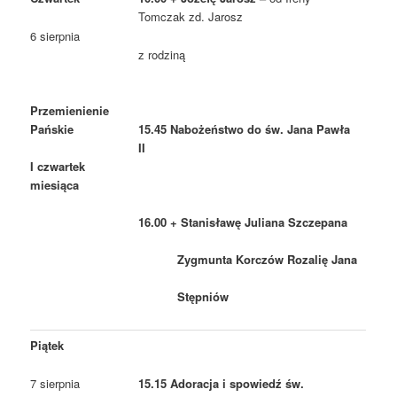
Tomczak zd. Jarosz
6 sierpnia
z rodziną
Przemienienie
Pańskie
15.45 Nabożeństwo do św. Jana Pawła
II
I czwartek
miesiąca
16.00 + Stanisławę Juliana Szczepana
Zygmunta Korczów Rozalię Jana
Stępniów
Piątek
7 sierpnia
15.15 Adoracja i spowiedź św.