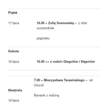
Piątek
17 lipca
16.00 + Zofię Sosnowską –
z ofiar
uczestników
pogrzebu
Sobota
18 lipca
16.00 ++ z rodzin Glegołów i Stępniów
7.00 + Mieczysława Tarasińskiego –
od
Urszuli
Niedziela
Banasik z rodziną
19 lipca