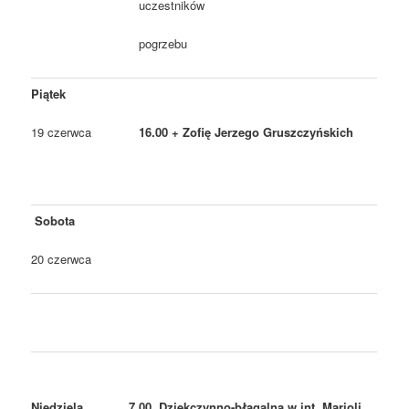
uczestników
pogrzebu
Piątek
19 czerwca
16.00 + Zofię Jerzego Gruszczyńskich
Sobota
20 czerwca
Niedziela
7.00 Dziękczynno-błagalna w int. Marioli