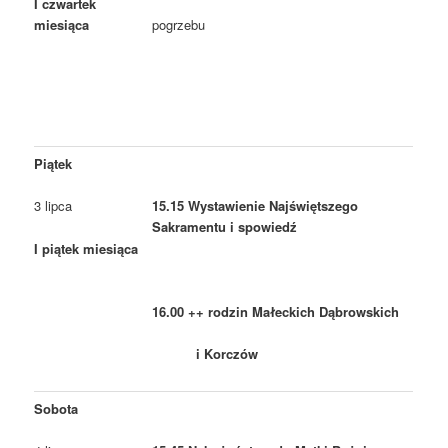
I czwartek
miesiąca
pogrzebu
Piątek
3 lipca
15.15 Wystawienie Najświętszego
Sakramentu i spowiedź
I piątek miesiąca
16.00 ++ rodzin Małeckich Dąbrowskich
i Korczów
Sobota