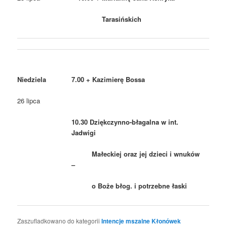
Tarasińskich
Niedziela
7.00 + Kazimierę Bossa
26 lipca
10.30 Dziękczynno-błagalna w int.
Jadwigi
Małeckiej oraz jej dzieci i wnuków
–
o Boże błog. i potrzebne łaski
Zaszufladkowano do kategorii
Intencje mszalne Kłonówek