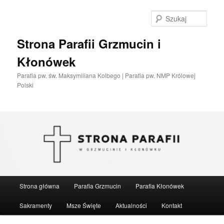
Przeskocz
do
Szuka
tekstu
Strona Parafii Grzmucin i
Kłonówek
Parafia pw. św. Maksymiliana Kolbego | Parafia pw. NMP Królowej
Polski
Główne
Strona główna
Parafia Grzmucin
Parafia Kłonówek
menu
Sakramenty
Msze Święte
Aktualności
Kontakt