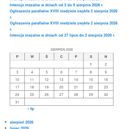
Intencje mszalne w dniach od 3 do 9 sierpnia 2026 r.
Ogłoszenia parafialne XVIII niedziela zwykła 2 sierpnia 2026
r.
Ogłoszenia parafialne XVIII niedziela zwykła 2 sierpnia 2026
r.
Intencja mszalne w dniach od 27 lipca do 2 sierpnia 2026 r.
SIERPIEŃ 2026
P
W
Ś
C
P
S
N
1
2
3
4
5
6
7
8
9
10
11
12
13
14
15
16
17
18
19
20
21
22
23
24
25
26
27
28
29
30
31
« lip
sierpień 2026
lipiec 2026