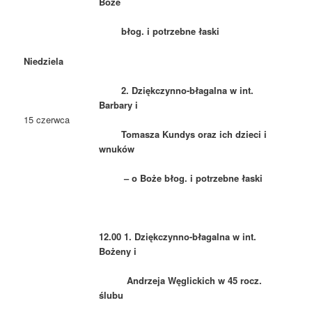
Boże
błog. i potrzebne łaski
Niedziela
2. Dziękczynno-błagalna w int.
Barbary i
15 czerwca
Tomasza Kundys oraz ich dzieci i
wnuków
–
o Boże błog. i potrzebne łaski
12.00 1. Dziękczynno-błagalna w int.
Bożeny i
Andrzeja Węglickich w 45 rocz.
ślubu