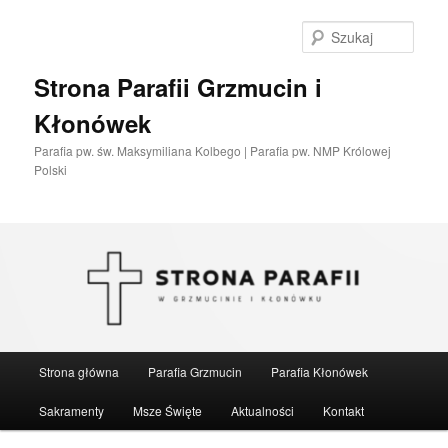
Przeskocz
do
Szuka
tekstu
Strona Parafii Grzmucin i
Kłonówek
Parafia pw. św. Maksymiliana Kolbego | Parafia pw. NMP Królowej
Polski
Główne
Strona główna
Parafia Grzmucin
Parafia Kłonówek
menu
Sakramenty
Msze Święte
Aktualności
Kontakt