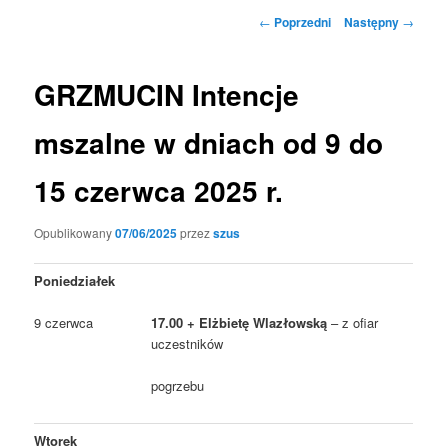
Nawigacja
←
Poprzedni
Następny
→
wpisu
GRZMUCIN Intencje
mszalne w dniach od 9 do
15 czerwca 2025 r.
Opublikowany
07/06/2025
przez
szus
Poniedziałek
9 czerwca
17.00 + Elżbietę Wlazłowską
– z ofiar
uczestników
pogrzebu
Wtorek