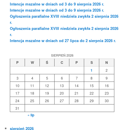
Intencje mszalne w dniach od 3 do 9 sierpnia 2026 r.
Intencje mszalne w dniach od 3 do 9 sierpnia 2026 r.
Ogłoszenia parafialne XVIII niedziela zwykła 2 sierpnia 2026
r.
Ogłoszenia parafialne XVIII niedziela zwykła 2 sierpnia 2026
r.
Intencja mszalne w dniach od 27 lipca do 2 sierpnia 2026 r.
SIERPIEŃ 2026
P
W
Ś
C
P
S
N
1
2
3
4
5
6
7
8
9
10
11
12
13
14
15
16
17
18
19
20
21
22
23
24
25
26
27
28
29
30
31
« lip
sierpień 2026