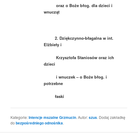
oraz o Boże błog. dla dzieci i
wnucząt
2.
Dziękczynno-błagalna w int.
Elżbiety i
Krzysztofa Staniosów oraz ich
dzieci
i wnuczek
– o Boże błog. i
potrzebne
łaski
Kategorie:
Intencje mszalne Grzmucin
. Autor:
szus
. Dodaj zakładkę
do
bezpośredniego odnośnika
.