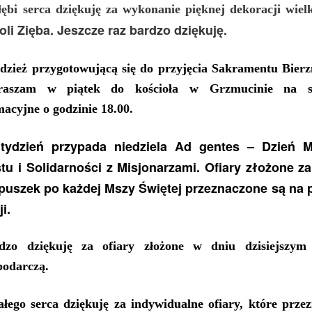
łębi serca dziękuję za wykonanie pięknej dekoracji wiel
oli Zięba
. Jeszcze raz bardzo dziękuję.
odzież przygotowującą się do przyjęcia Sakramentu Bie
praszam
w
piątek
do kościoła
w Grzmucinie
na
macyjne o
godzin
ie
1
8
.00
.
 tydzień przypada
niedziela Ad gentes
– Dzień M
tu i Solidarności z Misjonarzami.
O
fiar
y złożone za
puszek po każdej Mszy Świętej
przeznaczone są
na 
ji.
dzo
dziękuję za
ofiary złożone w dniu dzisiejszym
podarczą.
ałego serca dziękuję za
indywidualne ofiary,
które prze