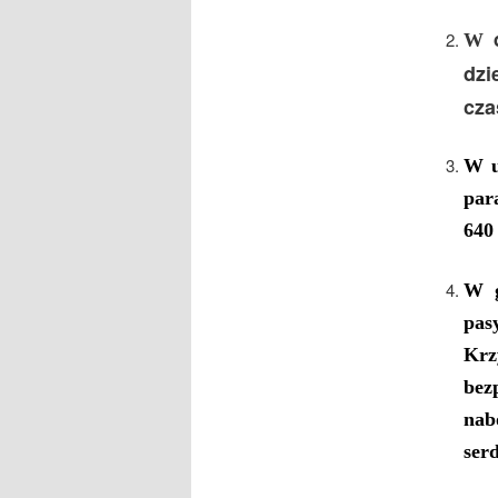
W
dzi
cza
W
par
640 
W g
pas
Kr
be
nab
ser