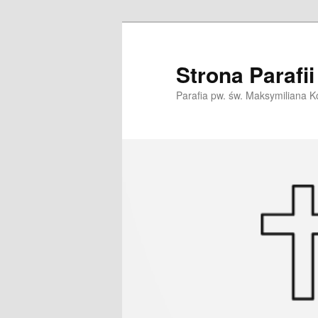
Przeskocz
do
tekstu
Strona Parafi
Parafia pw. św. Maksymiliana K