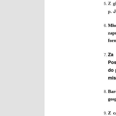
Z g
J
p.
M
ł
za
for
Za
Pos
do 
mis
Bar
gos
Z c