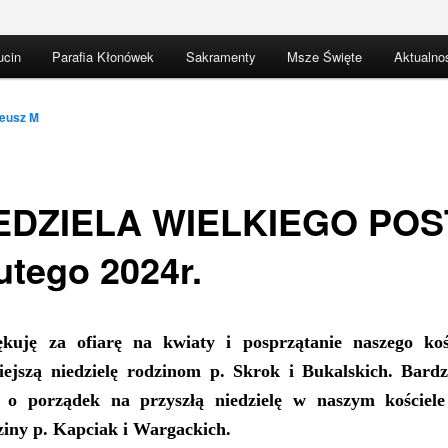
ucin
Parafia Kłonówek
Sakramenty
Msze Święte
Aktualno
eusz M
IEDZIELA WIELKIEGO PO
utego 2024r.
ękuję za ofiarę na
kwiaty
i
posprzątanie naszego koś
siejszą niedzielę
rodzinom
p.
Skrok i Bukalskich
.
Bard
 o porządek na przyszłą niedzielę w naszym kościele
ziny
p.
Kapciak i Wargackich
.