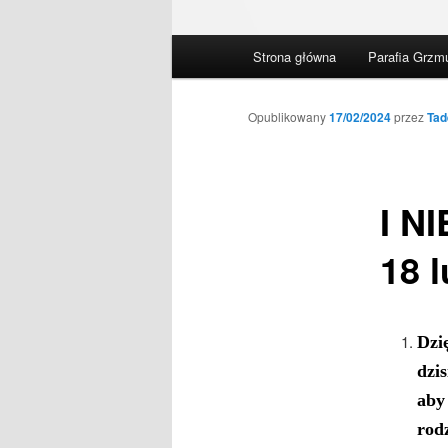
Główne
Strona główna
Parafia Grzm
menu
Opublikowany
17/02/2024
przez
Tad
I N
18 l
Dzi
dzi
aby
rod