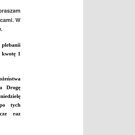
praszam
icami. W
.
plebanii
kwotę 1
ożeństwa
a Drogę
edzielę
 po tych
zcze raz