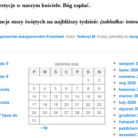
estycje
w naszym kościele.
Bóg zapłać.
encje
mszy świętych na najbliższy tydzień:
(zakładka: inten
głoszenia duszpasterskie Kłonówek
. Autor:
Tadeusz M
. Dodaj zakładkę do
bezp
 do 9
sierpień 
SIERPIEŃ 2026
lipiec 202
P
W
Ś
C
P
S
N
 do 9
czerwiec 
1
2
maj 2026
3
4
5
6
7
8
9
ziela
kwiecień 
marzec 2
10
11
12
13
14
15
16
ziela
luty 2026
17
18
19
20
21
22
23
styczeń 2
24
25
26
27
28
29
30
 lipca do
grudzień 
31
listopad 
« lip
październ
wrzesień 