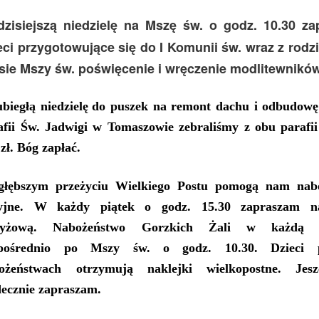
dzisiejszą
niedzielę na Mszę św. o godz. 1
0
.
3
0 za
eci przygotowujące się do I Komunii
św. wraz z rodz
sie Mszy św. poświęcenie
i wręczenie
modlitewników
ubiegłą niedzielę
do puszek na remont dachu i odbudowę 
afii Św. Jadwigi w Tomaszowie
zebraliśmy
z obu parafii
zł
.
Bóg zapłać.
łębszym przeżyciu Wielkiego Postu pomogą nam nab
yjne. W każdy piątek
o godz. 1
5
.
3
0 zapraszam n
zyżową. Nabożeństwo Gorzkich Żali w każdą ni
zpośrednio po Mszy św. o godz. 1
0
.
3
0.
Dzieci
ożeństwach otrzymują naklejki wielkopostne. Jes
decznie zapraszam.