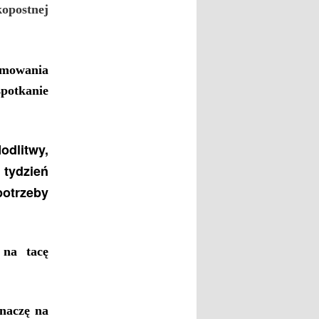
kopostnej
rzmowania
spotkanie
odlitwy,
 tydzień
potrzeby
 na tacę
znaczę
na