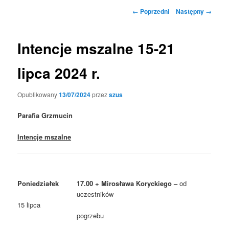
Nawigacja
←
Poprzedni
Następny
→
wpisu
Intencje mszalne 15-21
lipca 2024 r.
Opublikowany
13/07/2024
przez
szus
Parafia Grzmucin
Intencje mszalne
Poniedziałek
17.00 + Mirosława Koryckiego –
od
uczestników
15 lipca
pogrzebu