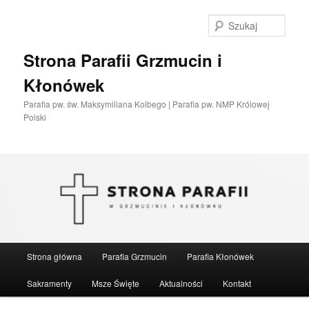
Przeskocz
do
Szuka
tekstu
Strona Parafii Grzmucin i
Kłonówek
Parafia pw. św. Maksymiliana Kolbego | Parafia pw. NMP Królowej
Polski
Główne
Strona główna
Parafia Grzmucin
Parafia Kłonówek
menu
Sakramenty
Msze Święte
Aktualności
Kontakt