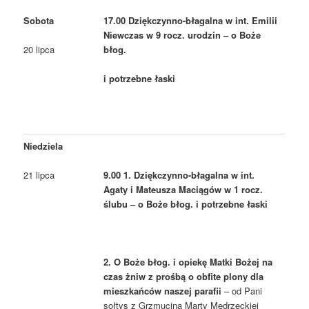
Sobota
17.00 Dziękczynno-błagalna w int. Emilii
Niewczas w 9 rocz. urodzin – o Boże
błog.
20 lipca
i potrzebne łaski
Niedziela
21 lipca
9.00 1. Dziękczynno-błagalna w int.
Agaty i Mateusza Maciągów w 1 rocz.
ślubu – o Boże błog. i potrzebne łaski
2. O Boże błog. i opiekę Matki Bożej na
czas żniw z prośbą o obfite plony dla
mieszkańców naszej parafii
– od Pani
sołtys z Grzmucina Marty Mędrzeckiej