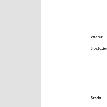
Wtorek
8 paździer
Środa