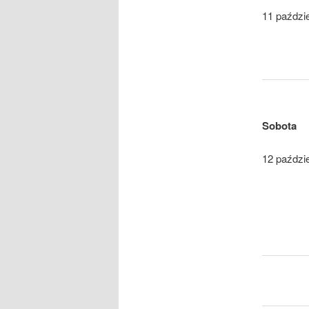
11 paździ
Sobota
12 paździ