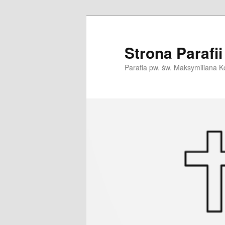
Przeskocz
do
tekstu
Strona Parafi
Parafia pw. św. Maksymiliana K