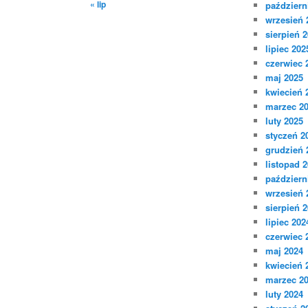
« lip
październ
wrzesień 
sierpień 
lipiec 202
czerwiec 
maj 2025
kwiecień 
marzec 2
luty 2025
styczeń 2
grudzień 
listopad 
październ
wrzesień 
sierpień 
lipiec 202
czerwiec 
maj 2024
kwiecień 
marzec 2
luty 2024