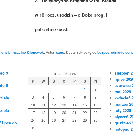
2. Dziękczynno-błagalna w int. Klaudii
w 18 rocz. urodzin – o Boże błog. i
potrzebne łaski.
ntencje mszalne Kłonówek
. Autor:
szus
. Dodaj zakładkę do
bezpośredniego odn
 do 9
sierpień 
SIERPIEŃ 2026
lipiec 202
P
W
Ś
C
P
S
N
 do 9
czerwiec 
1
2
maj 2026
3
4
5
6
7
8
9
ziela
kwiecień 
marzec 2
10
11
12
13
14
15
16
ziela
luty 2026
17
18
19
20
21
22
23
styczeń 2
24
25
26
27
28
29
30
 lipca do
grudzień 
31
listopad 