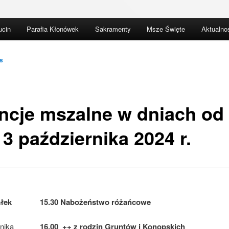
ucin
Parafia Kłonówek
Sakramenty
Msze Święte
Aktualno
s
encje mszalne w dniach od
3 października 2024 r.
ałek
15.30 Nabożeństwo różańcowe
nika
16.00 ++ z rodzin Gruntów i Konopskich