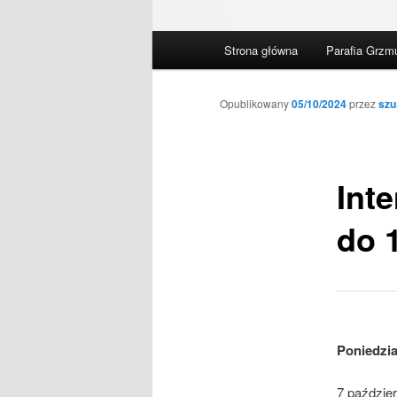
Główne
Strona główna
Parafia Grzm
menu
Opublikowany
05/10/2024
przez
szu
Int
do 1
Poniedzi
7 paździer