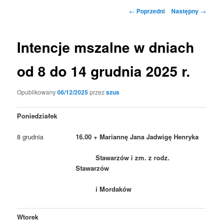
Nawigacja
←
Poprzedni
Następny
→
wpisu
Intencje mszalne w dniach
od 8 do 14 grudnia 2025 r.
Opublikowany
06/12/2025
przez
szus
Poniedziałek
8 grudnia
16.00 + Mariannę Jana Jadwigę Henryka
Stawarzów i zm. z rodz.
Stawarzów
i Mordaków
Wtorek