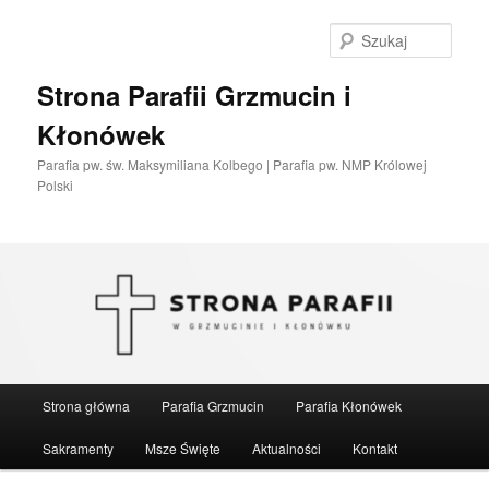
Przeskocz
do
Szuka
tekstu
Strona Parafii Grzmucin i
Kłonówek
Parafia pw. św. Maksymiliana Kolbego | Parafia pw. NMP Królowej
Polski
Główne
Strona główna
Parafia Grzmucin
Parafia Kłonówek
menu
Sakramenty
Msze Święte
Aktualności
Kontakt