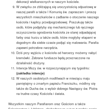
dekoracji wielkanocnych w naszym kościele.
W związku ze zbliżającą się uroczystością odpustową w
naszej parafii a także I Komunią św. zapraszam i proszę
wszystkich mieszkańców o zadbanie o otoczenie naszego
kościoła i kaplicy przedpogrzebowej. Poszukuję także
osób, które podjęłyby się mechanicznego lub ręcznego
oczyszczenia ogrodzenia kościoła ze starej odpadającej
farby oraz kurzu a także osób, które mogłyby etapami w
dogodnym dla siebie czasie podjąć się malowania. Parafia
zapewni potrzebne narzędzia.
Dziś przy wyjściu z kościoła od harcerzy możemy nabyć
kremówki. Zebrane fundusze będą przeznaczone na
działalność drużyny.
Intencje Mszy św. w rozpoczynającym się tygodniu:
(zakładka intencje)
W naszych osobistych modlitwach w miesiącu maju
pamiętajmy o zmarłym papieżu Franciszku, módlmy się
także do Ducha św. o wybór dobrego Następcy św. Piotra
na trudne czasy Kościoła i świata.
Wszystkim naszym Parafianom oraz Gościom a także
Solenizantom i Jubilatom, obchodzącym w tym tygodniu swoje