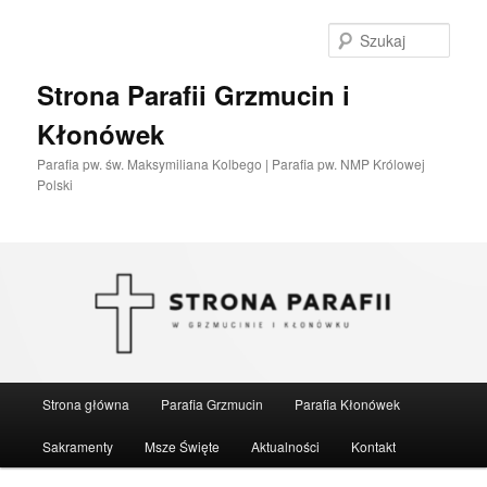
Przeskocz
do
Szuka
tekstu
Strona Parafii Grzmucin i
Kłonówek
Parafia pw. św. Maksymiliana Kolbego | Parafia pw. NMP Królowej
Polski
Główne
Strona główna
Parafia Grzmucin
Parafia Kłonówek
menu
Sakramenty
Msze Święte
Aktualności
Kontakt