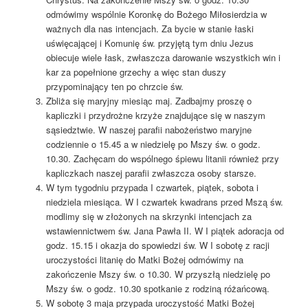
odmówimy wspólnie Koronkę do Bożego Miłosierdzia w
ważnych dla nas intencjach. Za bycie w stanie łaski
uświęcającej i Komunię św. przyjętą tym dniu Jezus
obiecuje wiele łask, zwłaszcza darowanie wszystkich win i
kar za popełnione grzechy a więc stan duszy
przypominający ten po chrzcie św.
Zbliża się maryjny miesiąc maj. Zadbajmy proszę o
kapliczki i przydrożne krzyże znajdujące się w naszym
sąsiedztwie. W naszej parafii nabożeństwo maryjne
codziennie o 15.45 a w niedzielę po Mszy św. o godz.
10.30. Zachęcam do wspólnego śpiewu litanii również przy
kapliczkach naszej parafii zwłaszcza osoby starsze.
W tym tygodniu przypada I czwartek, piątek, sobota i
niedziela miesiąca. W I czwartek kwadrans przed Mszą św.
modlimy się w złożonych na skrzynki intencjach za
wstawiennictwem św. Jana Pawła II. W I piątek adoracja od
godz. 15.15 i okazja do spowiedzi św. W I sobotę z racji
uroczystości litanię do Matki Bożej odmówimy na
zakończenie Mszy św. o 10.30. W przyszłą niedzielę po
Mszy św. o godz. 10.30 spotkanie z rodziną różańcową.
W sobotę 3 maja przypada uroczystość Matki Bożej