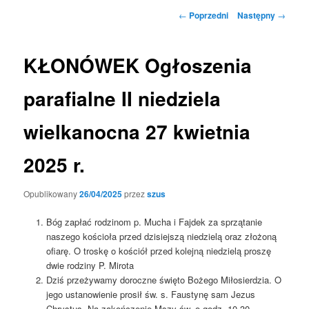
Nawigacja
←
Poprzedni
Następny
→
wpisu
KŁONÓWEK Ogłoszenia
parafialne II niedziela
wielkanocna 27 kwietnia
2025 r.
Opublikowany
26/04/2025
przez
szus
Bóg zapłać rodzinom p. Mucha i Fajdek za sprzątanie
naszego kościoła przed dzisiejszą niedzielą oraz złożoną
ofiarę. O troskę o kościół przed kolejną niedzielą proszę
dwie rodziny P. Mirota
Dziś przeżywamy doroczne święto Bożego Miłosierdzia. O
jego ustanowienie prosił św. s. Faustynę sam Jezus
Chrystus. Na zakończenie Mszy św. o godz. 10.30