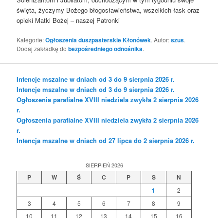
święta, życzymy Bożego błogosławieństwa, wszelkich łask oraz
opieki Matki Bożej – naszej Patronki
Kategorie:
Ogłoszenia duszpasterskie Kłonówek
. Autor:
szus
.
Dodaj zakładkę do
bezpośredniego odnośnika
.
Intencje mszalne w dniach od 3 do 9 sierpnia 2026 r.
Intencje mszalne w dniach od 3 do 9 sierpnia 2026 r.
Ogłoszenia parafialne XVIII niedziela zwykła 2 sierpnia 2026
r.
Ogłoszenia parafialne XVIII niedziela zwykła 2 sierpnia 2026
r.
Intencja mszalne w dniach od 27 lipca do 2 sierpnia 2026 r.
SIERPIEŃ 2026
P
W
Ś
C
P
S
N
1
2
3
4
5
6
7
8
9
10
11
12
13
14
15
16