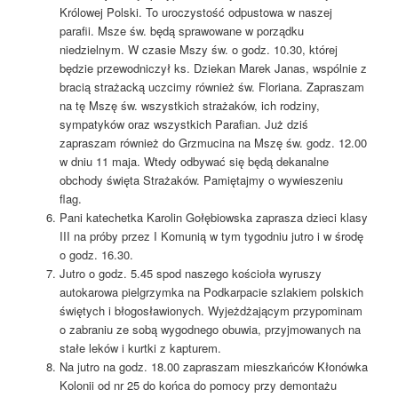
Królowej Polski. To uroczystość odpustowa w naszej
parafii. Msze św. będą sprawowane w porządku
niedzielnym. W czasie Mszy św. o godz. 10.30, której
będzie przewodniczył ks. Dziekan Marek Janas, wspólnie z
bracią strażacką uczcimy również św. Floriana. Zapraszam
na tę Mszę św. wszystkich strażaków, ich rodziny,
sympatyków oraz wszystkich Parafian. Już dziś
zapraszam również do Grzmucina na Mszę św. godz. 12.00
w dniu 11 maja. Wtedy odbywać się będą dekanalne
obchody święta Strażaków. Pamiętajmy o wywieszeniu
flag.
Pani katechetka Karolin Gołębiowska zaprasza dzieci klasy
III na próby przez I Komunią w tym tygodniu jutro i w środę
o godz. 16.30.
Jutro o godz. 5.45 spod naszego kościoła wyruszy
autokarowa pielgrzymka na Podkarpacie szlakiem polskich
świętych i błogosławionych. Wyjeżdżającym przypominam
o zabraniu ze sobą wygodnego obuwia, przyjmowanych na
stałe leków i kurtki z kapturem.
Na jutro na godz. 18.00 zapraszam mieszkańców Kłonówka
Kolonii od nr 25 do końca do pomocy przy demontażu