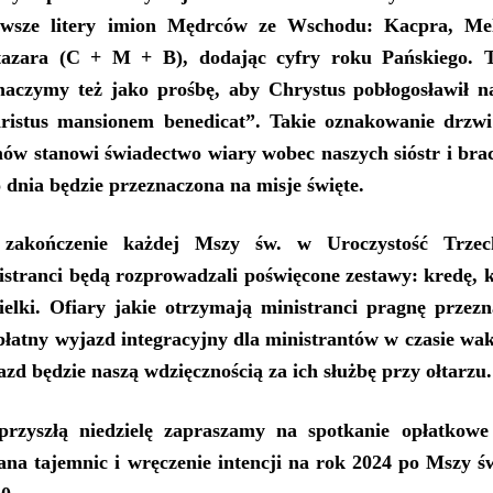
rwsze litery imion Mędrców ze Wschodu: Kacpra, Mel
tazara (C + M + B), dodając cyfry roku Pańskiego. T
maczymy też jako prośbę, aby Chrystus pobłogosławił n
ristus mansionem benedicat”. Takie oznakowanie drzwi
ów stanowi świadectwo wiary wobec naszych sióstr i brac
o dnia będzie przeznaczona na misje święte.
zakończenie każdej Mszy św. w Uroczystość Trzec
istranci będą rozprowadzali poświęcone zestawy: kredę, k
ielki. Ofiary jakie otrzymają ministranci pragnę przez
płatny wyjazd integracyjny dla ministrantów w czasie wak
azd będzie naszą wdzięcznością za ich służbę przy ołtarzu.
rzyszłą niedzielę zapraszamy na s
potkanie opłatkow
ana tajemnic i wręczenie intencji na rok 202
4
po Mszy św