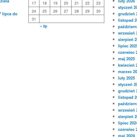
ziela
luty 2026
17
18
19
20
21
22
23
styczeń 2
24
25
26
27
28
29
30
 lipca do
grudzień 
31
listopad 
« lip
październ
wrzesień 
sierpień 
lipiec 202
czerwiec 
maj 2025
kwiecień 
marzec 2
luty 2025
styczeń 2
grudzień 
listopad 
październ
wrzesień 
sierpień 
lipiec 202
czerwiec 
maj 2024