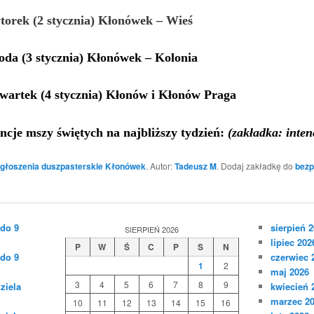
torek (2 stycznia) Kłonówek – Wieś
roda
(
3 stycznia
)
Kłonówek – Kolonia
zwartek
(
4 stycznia
)
Kłonów i Kłonów Praga
encje mszy świętych na najbliższy tydzień:
(zakładka: inten
głoszenia duszpasterskie Kłonówek
. Autor:
Tadeusz M
. Dodaj zakładkę do
bezp
 do 9
sierpień 
SIERPIEŃ 2026
lipiec 202
P
W
Ś
C
P
S
N
 do 9
czerwiec 
1
2
maj 2026
3
4
5
6
7
8
9
ziela
kwiecień 
marzec 2
10
11
12
13
14
15
16