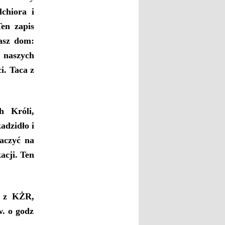
chiora i
en zapis
asz dom:
 naszych
i. Taca z
h Króli,
adzidło i
naczyć na
acji. Ten
e z KŻR,
. o godz