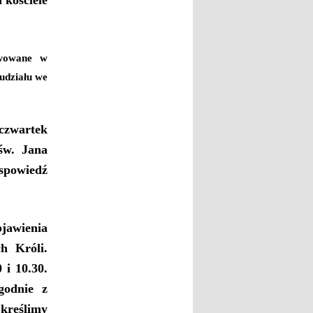
wowane w
udziału we
zwartek
św. Jana
 spowiedź
jawienia
h Króli.
i 10.30.
godnie z
kreślimy