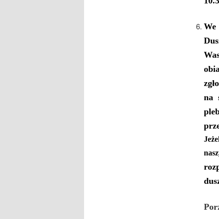
10.
W
e
Dus
Was
obi
zgł
na 
ple
prz
Jeże
nasz
roz
dus
Por