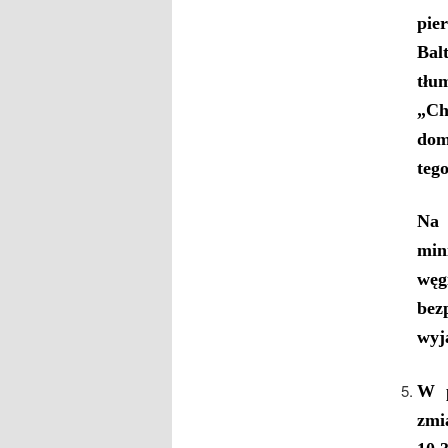
pie
Bal
tłu
„Ch
dom
teg
Na 
min
węg
bez
wyj
W p
zmi