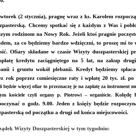
30.
 wtorek
(2
stycznia
), pragnę wraz z ks. Karolem rozpocz
zpasterską.
Chcemy spotkać się z każdym z Was i pobło
zym rodzinom na Nowy Rok. Jeżeli ktoś pragnie poczęst
adem, za co będziemy bardzo wdzięczni, to proszę mi to 
osić. Ofiary składane w czasie Wizyty duszpasterskiej p
spłatę
kredytu zaciągniętego na 5 lat, na zakup drugi
banii i gruntu wokół plebanii. Kredyt będziemy spłaca
ez
rok
poprzez comiesięczne raty i wpłatę 20 tys. zł. po 
li będzie więcej ofiar to przeznaczę je na zapłatę za instrument 
Kolędę b
ym kościele czyli organy p. Piotrowi – organiście.
poczynać o godz. 9.00. Jeden z księży będzie rozpoczyn
zpasterską od początku a drugi od końca miejscowości.
ządek Wizyty Duszpasterskiej w tym tygodniu: