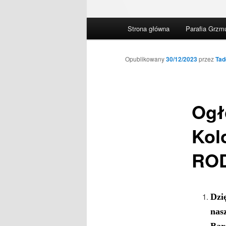
Główne
Strona główna
Parafia Grzm
menu
Opublikowany
30/12/2023
przez
Tad
Ogł
Kol
ROD
Dzi
nas
Bar