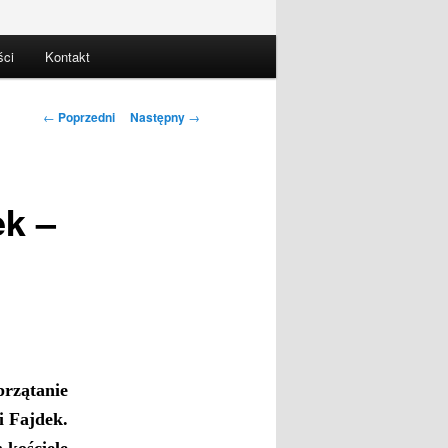
ści
Kontakt
Nawigacja
←
Poprzedni
Następny
→
wpisu
ek –
przątanie
 i
Fajdek
.
 kościele