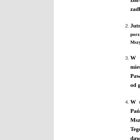
zad
Jut
porz
Mszy
W 
mie
Paw
od 
W
Pań
Msz
Teg
daw