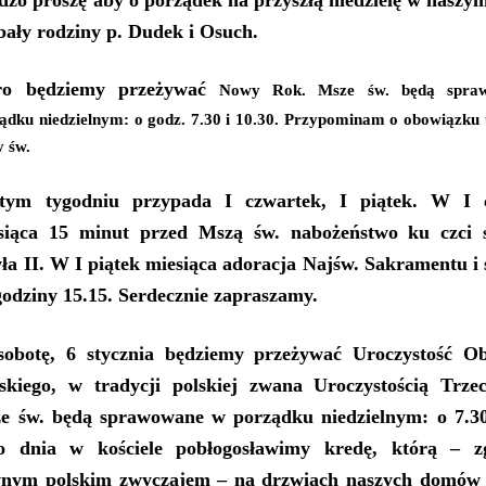
bały rodziny
p.
Dudek i Osuch
.
ro będziemy przeżywać
Nowy Rok. Msze św. będą spra
ądku niedzielnym: o godz. 7.30 i 10.30.
Przypominam o obowiązku 
 św.
tym tygodniu przypada
I czwartek, I piątek
.
W I c
siąca 15 minut przed Mszą św. nabożeństwo ku czci 
ła II.
W I piątek miesiąca adoracja Najśw. Sakramentu i
godziny 15.15. Serdecznie zapraszamy.
sobotę
, 6 stycznia będziemy przeżywać Uroczystość Ob
skiego, w tradycji polskiej zwana Uroczystością Trzec
e św. będą sprawowane w porządku niedzielnym: o 7.30 
o dnia w kościele pobłogosławimy kredę, którą – z
nym polskim zwyczajem – na drzwiach naszych domów 