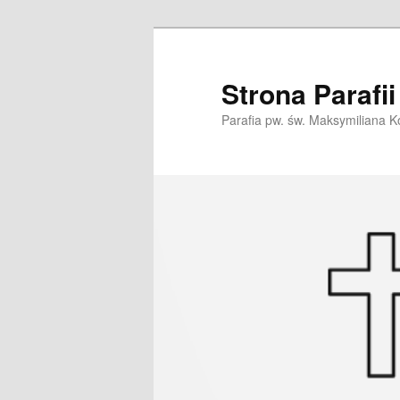
Przeskocz
do
tekstu
Strona Parafi
Parafia pw. św. Maksymiliana K