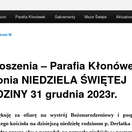
ucin
Parafia Kłonówek
Sakramenty
Msze Święte
Aktualno
eusz M
oszenia – Parafia Kłonów
onia NIEDZIELA ŚWIĘTEJ
ZINY 31 grudnia 2023r.
ękuję za ofiarę na wystrój Bożonarodzeniowy i
pos
zego kościoła
na dzisiejszą niedzielę
rodzinom
p.
Derlatka
dzo p
roszę aby o porządek na przyszłą niedzielę w naszym