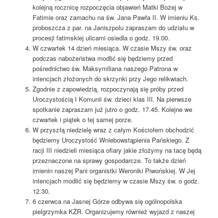
kolejną rocznicę rozpoczęcia objawień Matki Bożej w
Fatimie oraz zamachu na św. Jana Pawła II. W imieniu Ks.
proboszcza z par. na Janiszpolu zapraszam do udziału w
procesji fatimskiej ulicami osiedla o godz. 19.00.
W czwartek 14 dzień miesiąca. W czasie Mszy św. oraz
podczas nabożeństwa modlić się będziemy przed
pośrednictwo św. Maksymiliana naszego Patrona w
intencjach złożonych do skrzynki przy Jego relikwiach.
Zgodnie z zapowiedzią, rozpoczynają się próby przed
Uroczystością I Komunii św. dzieci klas III. Na pierwsze
spotkanie zapraszam już jutro o godz. 17.45. Kolejne we
czwartek i piątek o tej samej porze.
W przyszłą niedzielę wraz z całym Kościołem obchodzić
będziemy Uroczystość Wniebowstąpienia Pańskiego. Z
racji III niedzieli miesiąca ofiary jakie złożymy na tacę będą
przeznaczone na sprawy gospodarcze. To także dzień
imienin naszej Pani organistki Weroniki Piwońskiej. W Jej
intencjach modlić się będziemy w czasie Mszy św. o godz.
12.30.
6 czerwca na Jasnej Górze odbywa się ogólnopolska
pielgrzymka KŻR. Organizujemy również wyjazd z naszej