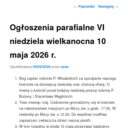
Nawigacja
←
Poprzedni
Następny
→
wpisu
Ogłoszenia parafialne VI
niedziela wielkanocna 10
maja 2026 r.
Opublikowany
09/05/2026
przez
szus
Bóg zapłać rodzinie P. Wlodarskich za sprzątanie naszego
kościoła na dzisiejszą niedzielę oraz złożoną ofiarę. O
troskę o kościół przed kolejną niedzielą proszę rodzinę P.
Bożeny i Stanisława Węglickich.
Trwa miesiąc maj. Codziennie gromadzimy się w kościele
na nabożeństwie maryjnym po Mszy św. o godz. 17.00. W
niedzielę po Mszy św. o 12.30. Do wspólnej modlitwy
zapraszam zwłaszcza dzieci naszej parafii.
W tym tygodniu w środę 13 maja przeżywać będziemy