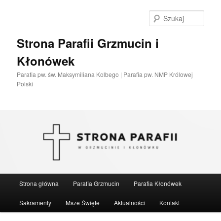
Przeskocz
do
Szuka
tekstu
Strona Parafii Grzmucin i
Kłonówek
Parafia pw. św. Maksymiliana Kolbego | Parafia pw. NMP Królowej
Polski
Główne
Strona główna
Parafia Grzmucin
Parafia Kłonówek
menu
Sakramenty
Msze Święte
Aktualności
Kontakt