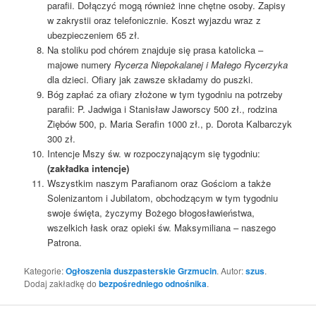
parafii. Dołączyć mogą również inne chętne osoby. Zapisy
w zakrystii oraz telefonicznie. Koszt wyjazdu wraz z
ubezpieczeniem 65 zł.
Na stoliku pod chórem znajduje się prasa katolicka –
majowe numery
Rycerza Niepokalanej i Małego Rycerzyka
dla dzieci. Ofiary jak zawsze składamy do puszki.
Bóg zapłać za ofiary złożone w tym tygodniu na potrzeby
parafii: P. Jadwiga i Stanisław Jaworscy 500 zł., rodzina
Ziębów 500, p. Maria Serafin 1000 zł., p. Dorota Kalbarczyk
300 zł.
Intencje Mszy św. w rozpoczynającym się tygodniu:
(zakładka intencje)
Wszystkim naszym Parafianom oraz Gościom a także
Solenizantom i Jubilatom, obchodzącym w tym tygodniu
swoje święta, życzymy Bożego błogosławieństwa,
wszelkich łask oraz opieki św. Maksymiliana – naszego
Patrona.
Kategorie:
Ogłoszenia duszpasterskie Grzmucin
. Autor:
szus
.
Dodaj zakładkę do
bezpośredniego odnośnika
.