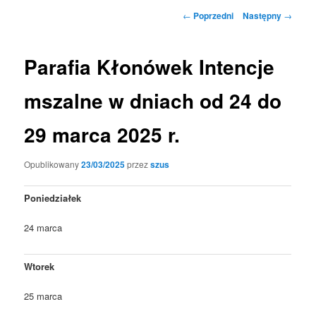
Nawigacja
←
Poprzedni
Następny
→
wpisu
Parafia Kłonówek Intencje
mszalne w dniach od 24 do
29 marca 2025 r.
Opublikowany
23/03/2025
przez
szus
Poniedziałek
24 marca
Wtorek
25 marca