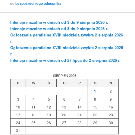
do
bezpośredniego odnośnika
.
Intencje mszalne w dniach od 3 do 9 sierpnia 2026 r.
Intencje mszalne w dniach od 3 do 9 sierpnia 2026 r.
Ogłoszenia parafialne XVIII niedziela zwykła 2 sierpnia 2026
r.
Ogłoszenia parafialne XVIII niedziela zwykła 2 sierpnia 2026
r.
Intencja mszalne w dniach od 27 lipca do 2 sierpnia 2026 r.
SIERPIEŃ 2026
P
W
Ś
C
P
S
N
1
2
3
4
5
6
7
8
9
10
11
12
13
14
15
16
17
18
19
20
21
22
23
24
25
26
27
28
29
30
31