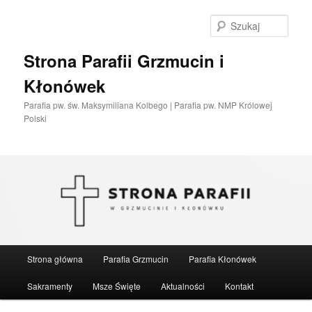
Przeskocz
do
Szuka
tekstu
Strona Parafii Grzmucin i
Kłonówek
Parafia pw. św. Maksymiliana Kolbego | Parafia pw. NMP Królowej
Polski
Główne
Strona główna
Parafia Grzmucin
Parafia Kłonówek
menu
Sakramenty
Msze Święte
Aktualności
Kontakt