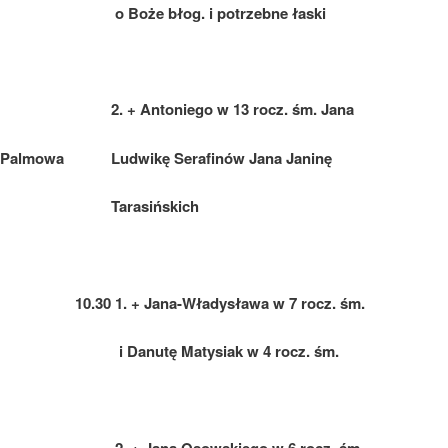
o Boże błog. i potrzebne łaski
2. + Antoniego w 13 rocz. śm. Jana
a Palmowa
Ludwikę Serafinów Jana Janinę
Tarasińskich
10.30 1. + Jana-Władysława w 7 rocz. śm.
i Danutę Matysiak w 4 rocz. śm.
2. + Jana Osowskiego w 6 rocz. śm.