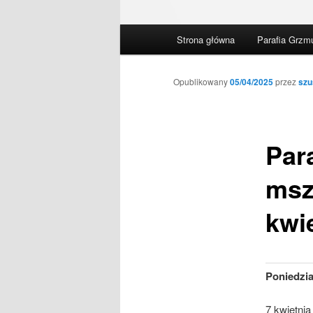
Główne
Strona główna
Parafia Grzm
menu
Opublikowany
05/04/2025
przez
szu
Par
msz
kwie
Poniedzi
7 kwietnia