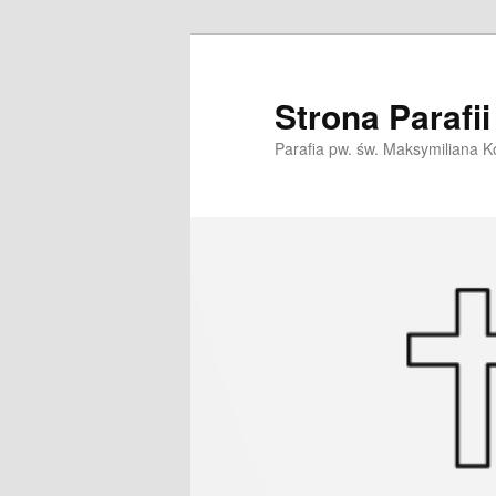
Przeskocz
do
tekstu
Strona Parafi
Parafia pw. św. Maksymiliana K