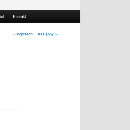
ści
Kontakt
Nawigacja
←
Poprzedni
Następny
→
wpisu