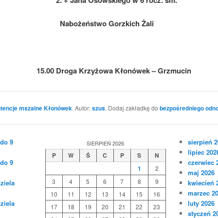
Nabożeństwo Gorzkich Żali
15.00 Droga Krzyżowa Kłonówek – Grzmucin
ntencje mszalne Kłonówek
. Autor:
szus
. Dodaj zakładkę do
bezpośredniego odn
 do 9
sierpień 
SIERPIEŃ 2026
lipiec 202
P
W
Ś
C
P
S
N
 do 9
czerwiec 
1
2
maj 2026
3
4
5
6
7
8
9
ziela
kwiecień 
marzec 2
10
11
12
13
14
15
16
ziela
luty 2026
17
18
19
20
21
22
23
styczeń 2