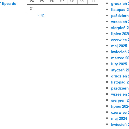
24
25
26
27
28
29
30
 lipca do
grudzień 
31
listopad 
« lip
październ
wrzesień 
sierpień 
lipiec 202
czerwiec 
maj 2025
kwiecień 
marzec 2
luty 2025
styczeń 2
grudzień 
listopad 
październ
wrzesień 
sierpień 
lipiec 202
czerwiec 
maj 2024
kwiecień 