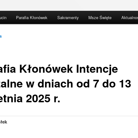
ucin
Parafia Kłonówek
Sakramenty
Msze Święte
Aktualno
s
afia Kłonówek Intencje
alne w dniach od 7 do 13
tnia 2025 r.
ałek