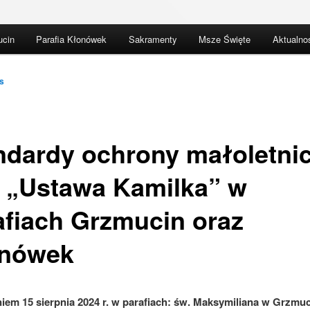
ucin
Parafia Kłonówek
Sakramenty
Msze Święte
Aktualno
s
ndardy ochrony małoletni
. „Ustawa Kamilka” w
afiach Grzmucin oraz
nówek
niem 15 sierpnia 2024 r. w parafiach: św. Maksymiliana w Grzmuc