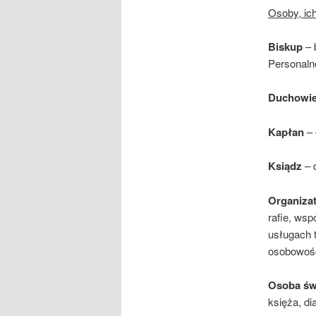
Osoby, ich
Biskup
– 
Personaln
Duchowi
Kapłan
– 
Ksiądz
– 
Organiza
rafie, wsp
usługach t
osobowośc
Osoba św
księża, di