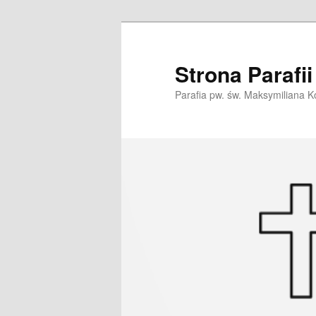
Przeskocz
do
tekstu
Strona Parafi
Parafia pw. św. Maksymiliana K