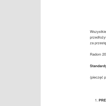
Wszystkie
przedłożył
za przest
Radom 20
Standardy
(pieczęć pa
PR