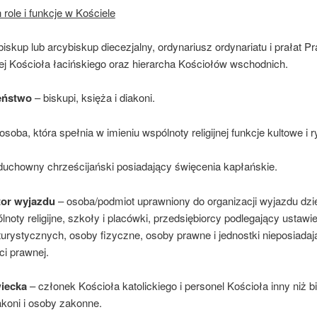
 role i funkcje w Kościele
biskup lub arcybiskup diecezjalny, ordynariusz ordynariatu i prałat Pr
ej Kościoła łacińskiego oraz hierarcha Kościołów wschodnich.
eństwo
– biskupi, księża i diakoni.
osoba, która spełnia w imieniu wspólnoty religijnej funkcje kultowe i r
duchowny chrześcijański posiadający święcenia kapłańskie.
tor wyjazdu
– osoba/podmiot uprawniony do organizacji wyjazdu dzie
ólnoty religijne, szkoły i placówki, przedsiębiorcy podlegający ustawi
urystycznych, osoby fizyczne, osoby prawne i jednostki nieposiadaj
i prawnej.
iecka
– członek Kościoła katolickiego i personel Kościoła inny niż b
akoni i osoby zakonne.