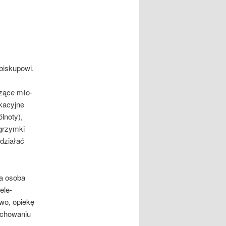
biskupowi.
zące mło­
­kacyjne
lnoty),
lgrzymki
 działać
na osoba
ele­
two, opiekę
ychowaniu