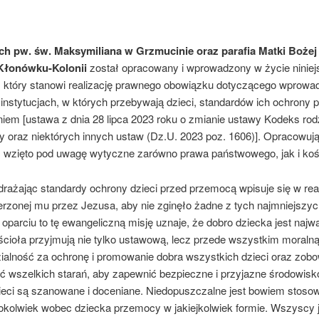
ch pw. św. Maksymiliana w Grzmucinie oraz parafia Matki Bożej
 Kłonówku-Kolonii
został opracowany i wprowadzony w życie niniej
 który stanowi realizację prawnego obowiązku dotyczącego wprowad
instytucjach, w których przebywają dzieci, standardów ich ochrony 
em [ustawa z dnia 28 lipca 2023 roku o zmianie ustawy Kodeks ro­dz
y oraz niektórych innych ustaw (Dz.U. 2023 poz. 1606)]. Opracowuj
 wzięto pod uwagę wytyczne zarówno prawa państwowego, jak i koś
rażając standardy ochrony dzieci przed przemocą wpisuje się w rea
erzonej mu przez Jezusa, aby nie zginęło żadne z tych najmniejszyc
 oparciu to tę ewangeliczną misję uznaje, że dobro dziecka jest najw
ścioła przyjmują nie tylko ustawową, lecz przede wszystkim moraln
ialność za ochronę i promowanie dobra wszystkich dzieci oraz zobo
yć wszelkich starań, aby zapewnić bezpieczne i przyjazne środowisk
ieci są szanowane i doceniane. Niedopuszczalne jest bowiem stoso
okolwiek wobec dziecka przemocy w jakiejkolwiek formie. Wszyscy