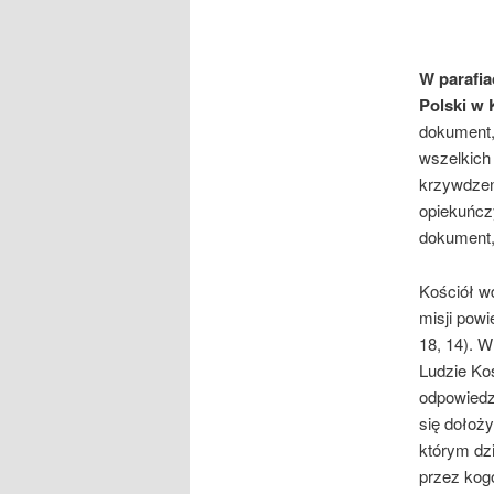
W parafia
Polski w
dokument,
wszelkich 
krzywdzeni
opiekuńcz
dokument,
Kościół wd
misji powi
18, 14). W
Ludzie Ko
odpowiedz
się dołoż
którym dz
przez kog