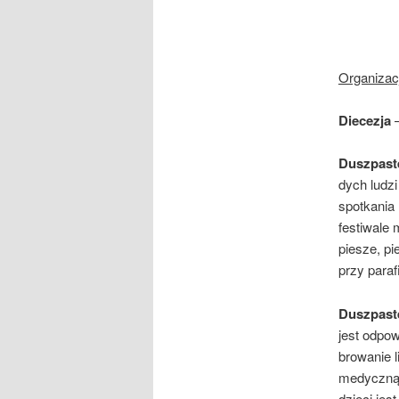
Organizac
Diecezja
Duszpast
dych ludzi
spotkania
festiwale
piesze, pi
przy paraf
Duszpast
jest odpow
browanie l
medyczną 
dzieci jes