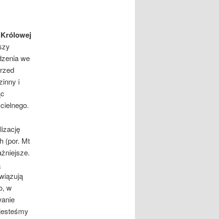
 Królowej
szy
ze­nia we
przed
inny i
ąc
cielnego.
lizację
h (por. Mt
ażniejsze.
ą
wiązują
o, w
wanie
 jesteśmy