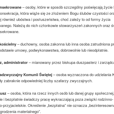
onsekrowane
– osoby, które w sposób szczególny poświęcają życie
konsekracja, która wiąże się ze złożeniem Bogu ślubów czystości or
j również ubóstwa i posłuszeństwa, choć zależy to od formy życia
anego. Należą do nich członkowie stowarzyszeń zakonnych oraz św
nsekrowane.
kościelny
– duchowny, osoba zakonna lub inna osoba zatrudniona p
podstawie umowy, podwykonawstwa, dobrowolnie lub nieodpłatnie.
, administrator
– mianowany przez biskupa duszpasterz i zarządca 
nadzwyczajny Komunii Świętej
– osoba wyznaczona do udzielania 
dy zabraknie odpowiedniej liczby szafarzy zwyczajnych.
iusz
– osoba, która na rzecz innych osób lub danej grupy społecznej
ie i bezpłatnie świadczy pracę wykraczającą poza związki rodzinno-
­-przyjacielskie. Określenie „bezpłatna” nie oznacza „bezinteresowna
grodzenia materialnego”.