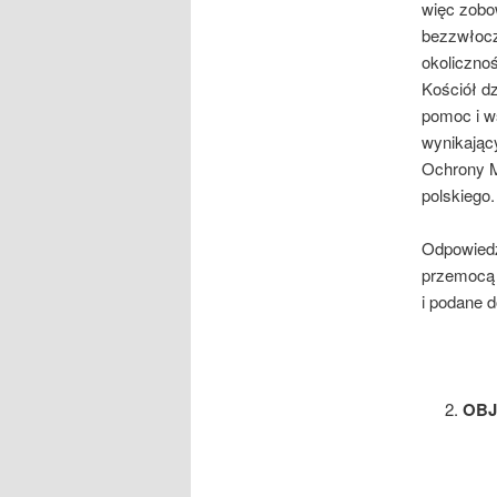
więc zobow
bezzwłocz
okoliczno
Kościół dz
pomoc i w
wynikając
Ochrony M
polskiego.
Odpowiedz
przemocą j
i podane d
OBJ