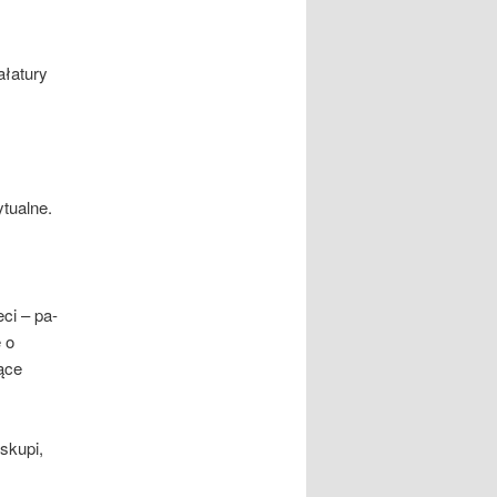
ałatury
ytualne.
ci – pa­
e o
ące
iskupi,