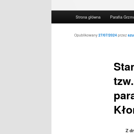
Główne
Strona główna
Parafia Grzm
menu
Opublikowany
27/07/2024
przez
szu
Sta
tzw
par
Kło
Z d