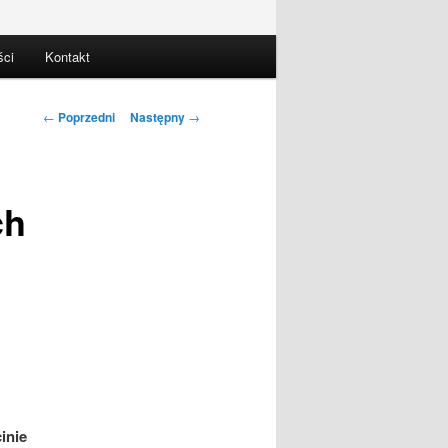
ści
Kontakt
Nawigacja
←
Poprzedni
Następny
→
wpisu
ch
inie