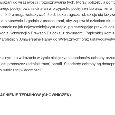
iązani do wrażliwości i rozpozna­wania tych, którzy potrzebują pom
nego podejmowania działań w przypadku podejrzeń lub ujawnienia
ści, które mogą wskazywać, że dziecku zagraża lub dzieje się krzyw
iała sprawnie i zgodnie z procedura­mi, aby zapewnić dzieciom skut
sparcie na jak najwcześniejszym etapie, przestrzegając praw dzieck
ych z Konwencji o Prawach Dziecka, z dokumentu Papieskiej Komisji
ałoletnich „Uniwersalne Ramy do Wytycznych” oraz ustawodawst
ialnym za wdrażanie w życie niniejszych standardów ochrony prze
est proboszcz (administrator) parafii. Standardy ochrony są dostępn
o publicznej wiadomości.
AŚNIENIE TERMINÓW (SŁOWNICZEK)