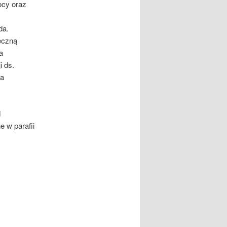
ocy oraz
da.
eczną
a
 ds.
wa
d
e w parafii