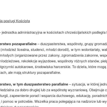
ja posługi Kościoła
– jednostka administracyjna w kościołach chrześcijańskich podległa 
erstwo pozaparafialne
– duszpasterstwa, wspólnoty, grupy gromad
 (młodzież licealna, studenci, młodzi dorośli), w tym wolontariaty, wa
 młodych (organizowane przez zakony, zgromadzenia zakonne, wspó
 młodzieżowe, rekolekcje wyjazdowe, wspólnoty różnych stanów, pie
elgrzymki autokarowe, środowiska harcerskie. To dzieła, które mogą
iach, ale mają struktury pozaparafialne.
erstwo, w tym duszpasterstwo parafialne
– sytuacja, w której jed
iedzialna za dobro drugiej lub za wspólnotę wyznaniową. Obejmuje c
iturgii, zapewnienie porad i wsparcia duchowego, edukację, poradnic­
i pomoc w potrzebie. Wszelka praca polegająca na nadzorze lub w
t dziełem duszpasterskim.