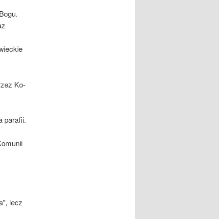
 Bogu.
az
iec­kie
rzez Ko­
parafii.
Komunii
,
”, lecz