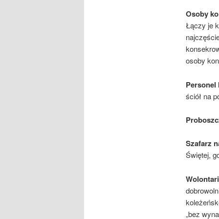
Osoby k
Łączy je 
najczęście
konsekrow
osoby ko
Personel 
ściół na 
Proboszcz
Szafarz 
Świętej, g
Wolontar
dobrowol­n
koleżeńsko
„bez wyna