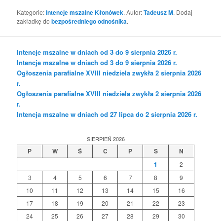
Kategorie:
Intencje mszalne Kłonówek
. Autor:
Tadeusz M
. Dodaj
zakładkę do
bezpośredniego odnośnika
.
Intencje mszalne w dniach od 3 do 9 sierpnia 2026 r.
Intencje mszalne w dniach od 3 do 9 sierpnia 2026 r.
Ogłoszenia parafialne XVIII niedziela zwykła 2 sierpnia 2026
r.
Ogłoszenia parafialne XVIII niedziela zwykła 2 sierpnia 2026
r.
Intencja mszalne w dniach od 27 lipca do 2 sierpnia 2026 r.
SIERPIEŃ 2026
P
W
Ś
C
P
S
N
1
2
3
4
5
6
7
8
9
10
11
12
13
14
15
16
17
18
19
20
21
22
23
24
25
26
27
28
29
30