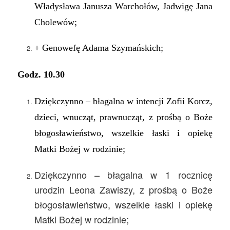
Władysława Janusza Warchołów, Jadwigę Jana
Cholewów
;
+ Genowefę Adama Szymańskich;
Godz. 1
0
.
3
0
Dziękczynno – błagalna
w intencji
Zofii Korcz
,
dzieci, wnucząt, prawnucząt,
z prośbą o Boże
błogosławieństwo, wszelkie łaski i opiekę
Matki Bożej
w rodzinie
;
Dziękczynno – błagalna w 1 rocznicę
urodzin Leona Zawiszy, z prośbą o Boże
błogosławieństwo, wszelkie łaski i opiekę
Matki Bożej w rodzinie;