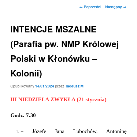
Nawigacja
←
Poprzedni
Następny
→
wpisu
INTENCJE MSZALNE
(Parafia pw. NMP Królowej
Polski w Kłonówku –
Kolonii)
Opublikowany
14/01/2024
przez
Tadeusz M
III NIEDZIELA ZWYKŁA (21 stycznia)
Godz.
7
.
3
0
+
Józefę Jana Lubochów, Antoninę