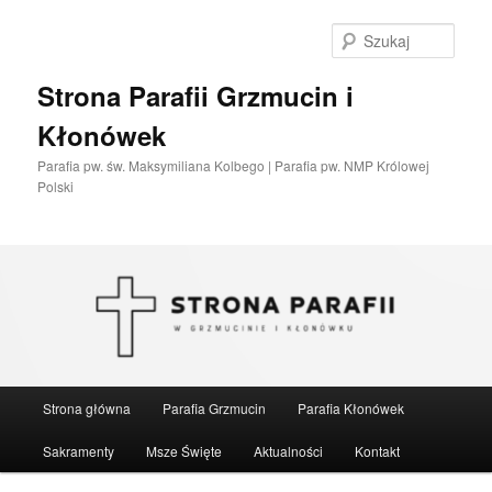
Przeskocz
do
Szuka
tekstu
Strona Parafii Grzmucin i
Kłonówek
Parafia pw. św. Maksymiliana Kolbego | Parafia pw. NMP Królowej
Polski
Główne
Strona główna
Parafia Grzmucin
Parafia Kłonówek
menu
Sakramenty
Msze Święte
Aktualności
Kontakt