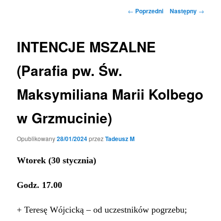
Nawigacja
←
Poprzedni
Następny
→
wpisu
INTENCJE MSZALNE
(Parafia pw. Św.
Maksymiliana Marii Kolbego
w Grzmucinie)
Opublikowany
28/01/2024
przez
Tadeusz M
Wtorek (30 stycznia)
Godz. 17.00
+ Teresę Wójcicką – od uczestników pogrzebu;